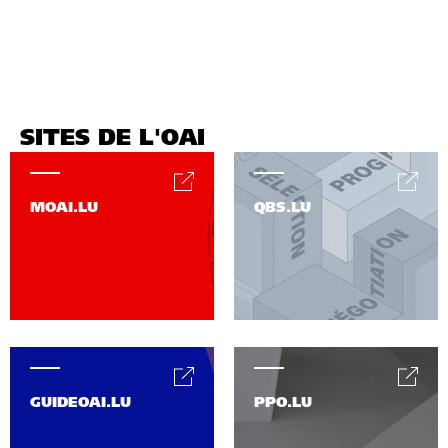
SITES DE L'OAI
MOAI.LU
QBS.LU
GUIDEOAI.LU
PPO.LU