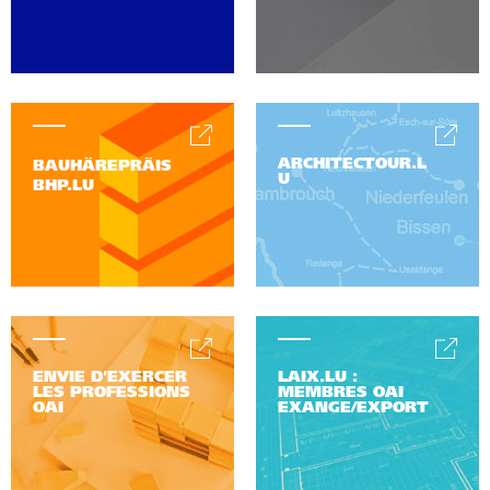
ARCHITECTOUR.L
BAUHÄREPRÄIS
U
BHP.LU
ENVIE D'EXERCER
LAIX.LU :
LES PROFESSIONS
MEMBRES OAI
OAI
EXANGE/EXPORT