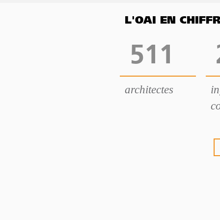
L'OAI EN CHIF
511
architectes
i
co