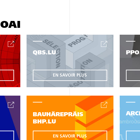
'OAI
QBS.LU
PPO
EN SAVOIR PLUS
ARC
BAUHÄREPRÄIS
BHP.LU
EN SAVOIR PLUS