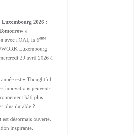
xembourg 2026 :
 Tomorrow »
ème
n avec l'OAI, la 6
T@WORK Luxembourg
 mercredi 29 avril 2026 à
e année est « Thoughtful
s innovations peuvent-
ironnement bâti plus
 et plus durable ?
s
est désormais ouverte.
tion inspirante.