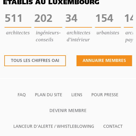
ÉTABLIS AU LUXEMBOURG
511
202
34
154
14
architectes
ingénieurs-
architectes
urbanistes
archi
conseils
d'intérieur
pays
TOUS LES CHIFFRES OAI
ANNUAIRE MEMBRES
FAQ
PLAN DU SITE
LIENS
POUR PRESSE
DEVENIR MEMBRE
LANCEUR D'ALERTE / WHISTLEBLOWING
CONTACT