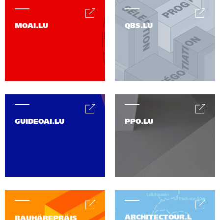
MOAI.LU
QBS.LU
GUIDEOAI.LU
PPO.LU
ARCHITECTOUR.L
BAUHÄREPRÄIS