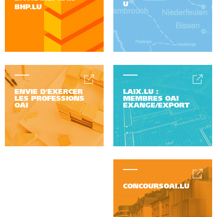
U
BHP.LU
ENVIE D'EXERCER
LAIX.LU :
LES PROFESSIONS
MEMBRES OAI
OAI
EXANGE/EXPORT
CONCOURSOAI.LU