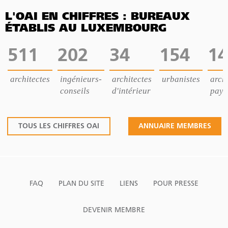
L'OAI EN CHIFFRES : BUREAUX
ÉTABLIS AU LUXEMBOURG
511
202
34
154
14
architectes
ingénieurs-
architectes
urbanistes
archi
conseils
d'intérieur
pays
TOUS LES CHIFFRES OAI
ANNUAIRE MEMBRES
FAQ
PLAN DU SITE
LIENS
POUR PRESSE
DEVENIR MEMBRE