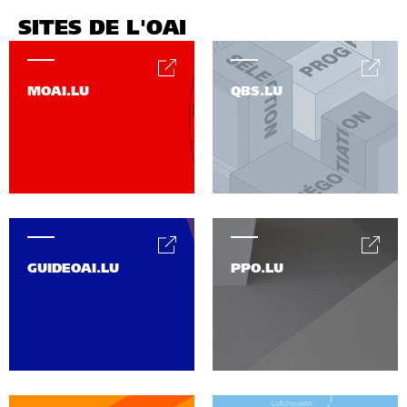
SITES DE L'OAI
MOAI.LU
QBS.LU
GUIDEOAI.LU
PPO.LU