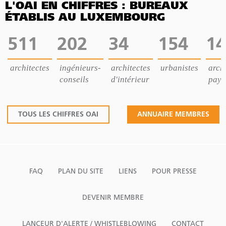
L'OAI EN CHIFFRES : BUREAUX
ÉTABLIS AU LUXEMBOURG
511
202
34
154
14
architectes
ingénieurs-
architectes
urbanistes
archi
conseils
d'intérieur
pays
TOUS LES CHIFFRES OAI
ANNUAIRE MEMBRES
FAQ
PLAN DU SITE
LIENS
POUR PRESSE
DEVENIR MEMBRE
LANCEUR D'ALERTE / WHISTLEBLOWING
CONTACT