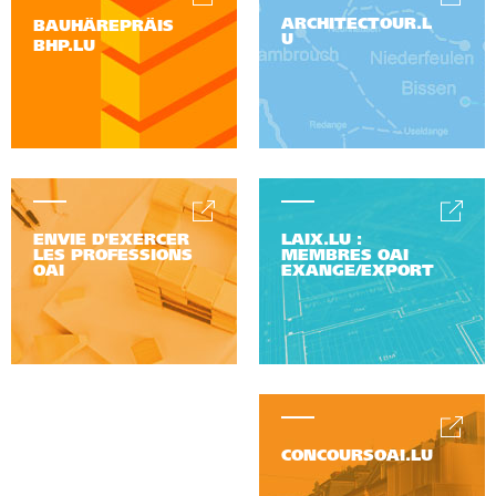
ARCHITECTOUR.L
BAUHÄREPRÄIS
U
BHP.LU
ENVIE D'EXERCER
LAIX.LU :
LES PROFESSIONS
MEMBRES OAI
OAI
EXANGE/EXPORT
CONCOURSOAI.LU