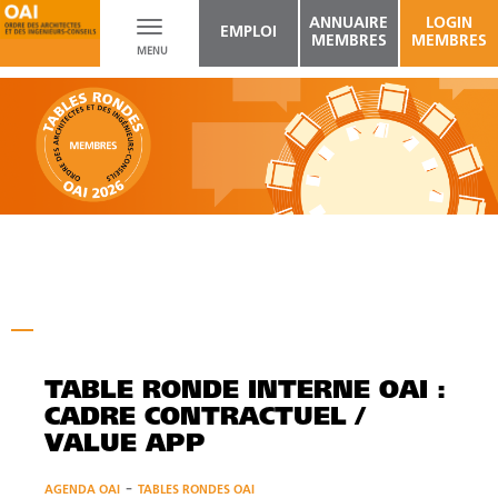
ANNUAIRE
LOGIN
Toggle
EMPLOI
MEMBRES
MEMBRES
MENU
navigation
TABLE RONDE INTERNE OAI :
CADRE CONTRACTUEL /
VALUE APP
-
AGENDA OAI
TABLES RONDES OAI