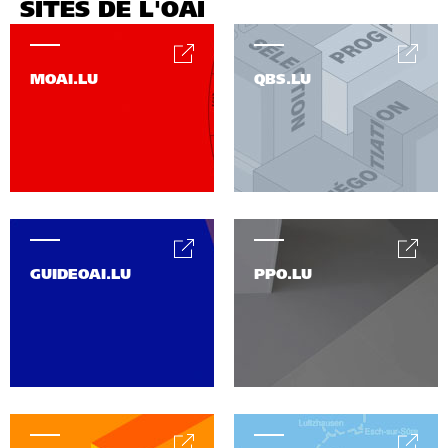
SITES DE L'OAI
MOAI.LU
QBS.LU
GUIDEOAI.LU
PPO.LU