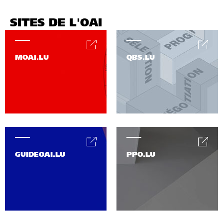
SITES DE L'OAI
MOAI.LU
QBS.LU
GUIDEOAI.LU
PPO.LU