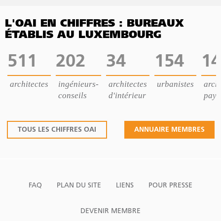
L'OAI EN CHIFFRES : BUREAUX
ÉTABLIS AU LUXEMBOURG
511
202
34
154
14
architectes
ingénieurs-
architectes
urbanistes
archi
conseils
d'intérieur
pays
TOUS LES CHIFFRES OAI
ANNUAIRE MEMBRES
FAQ
PLAN DU SITE
LIENS
POUR PRESSE
DEVENIR MEMBRE