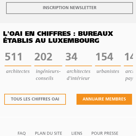
INSCRIPTION NEWSLETTER
L'OAI EN CHIFFRES : BUREAUX
ÉTABLIS AU LUXEMBOURG
511
202
34
154
14
architectes
ingénieurs-
architectes
urbanistes
archi
conseils
d'intérieur
pays
TOUS LES CHIFFRES OAI
ANNUAIRE MEMBRES
FAQ
PLAN DU SITE
LIENS
POUR PRESSE