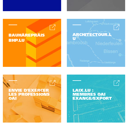
ARCHITECTOUR.L
BAUHÄREPRÄIS
U
BHP.LU
ENVIE D'EXERCER
LAIX.LU :
LES PROFESSIONS
MEMBRES OAI
OAI
EXANGE/EXPORT