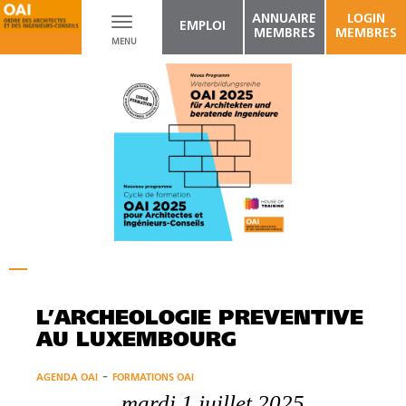
ANNUAIRE
LOGIN
Toggle
EMPLOI
MEMBRES
MEMBRES
MENU
navigation
L’ARCHÉOLOGIE PRÉVENTIVE
AU LUXEMBOURG
-
AGENDA OAI
FORMATIONS OAI
mardi 1 juillet 2025