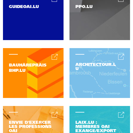
GUIDEOAI.LU
PPO.LU
ARCHITECTOUR.L
BAUHÄREPRÄIS
U
BHP.LU
ENVIE D'EXERCER
LAIX.LU :
LES PROFESSIONS
MEMBRES OAI
OAI
EXANGE/EXPORT