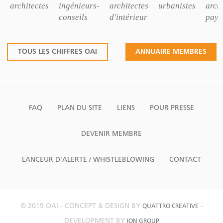
architectes
ingénieurs-
architectes
urbanistes
archi
conseils
d'intérieur
pays
TOUS LES CHIFFRES OAI
ANNUAIRE MEMBRES
FAQ
PLAN DU SITE
LIENS
POUR PRESSE
DEVENIR MEMBRE
LANCEUR D'ALERTE / WHISTLEBLOWING
CONTACT
© 2019 OAI - CONCEPT & DESIGN BY
-
QUATTRO CREATIVE
DEVELOPMENT BY
ION GROUP