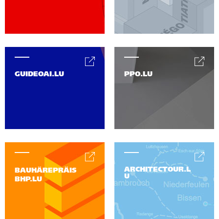
GUIDEOAI.LU
PPO.LU
ARCHITECTOUR.L
BAUHÄREPRÄIS
U
BHP.LU