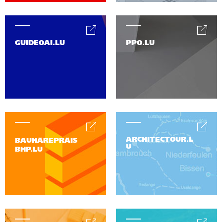
GUIDEOAI.LU
PPO.LU
ARCHITECTOUR.L
BAUHÄREPRÄIS
U
BHP.LU