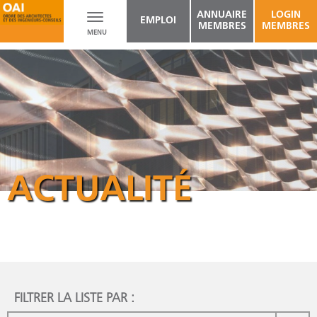
ANNUAIRE
LOGIN
Toggle
EMPLOI
MEMBRES
MEMBRES
MENU
navigation
ACTUALITÉ
FILTRER LA LISTE PAR :