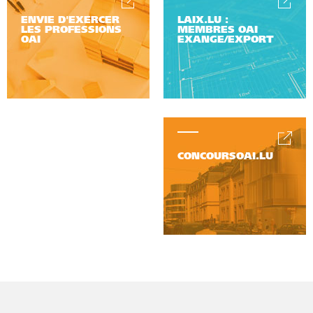
ENVIE D'EXERCER
LAIX.LU :
LES PROFESSIONS
MEMBRES OAI
OAI
EXANGE/EXPORT
CONCOURSOAI.LU