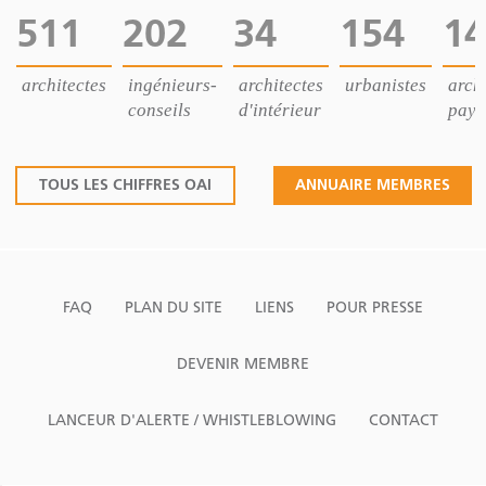
511
202
34
154
14
architectes
ingénieurs-
architectes
urbanistes
archi
conseils
d'intérieur
pays
TOUS LES CHIFFRES OAI
ANNUAIRE MEMBRES
FAQ
PLAN DU SITE
LIENS
POUR PRESSE
DEVENIR MEMBRE
LANCEUR D'ALERTE / WHISTLEBLOWING
CONTACT