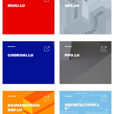
MOAI.LU
QBS.LU
GUIDEOAI.LU
PPO.LU
ARCHITECTOUR.L
BAUHÄREPRÄIS
U
BHP.LU