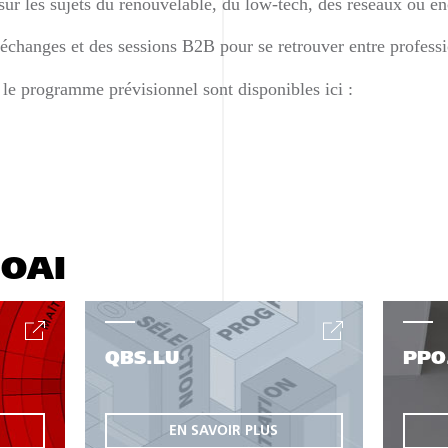
sur les sujets du renouvelable, du low-tech, des réseaux ou en
changes et des sessions B2B pour se retrouver entre professi
t le programme prévisionnel sont disponibles ici :
'OAI
QBS.LU
PPO
EN SAVOIR PLUS