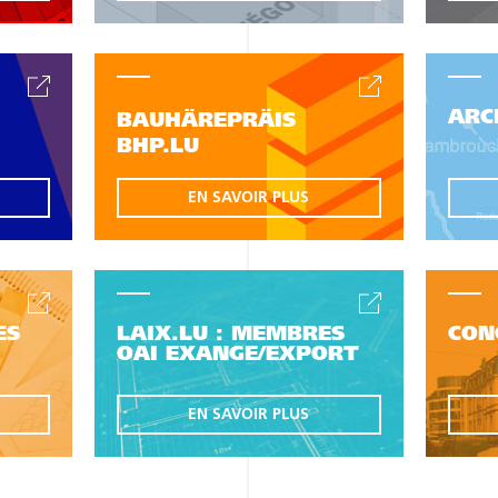
ARC
BAUHÄREPRÄIS
BHP.LU
EN SAVOIR PLUS
ES
LAIX.LU : MEMBRES
CON
OAI EXANGE/EXPORT
EN SAVOIR PLUS