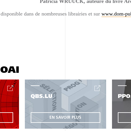
Patricia WRUUCK, auteure du livre Ar
 disponible dans de nombreuses librairies et sur
www.dom-pub
'OAI
QBS.LU
PPO
EN SAVOIR PLUS