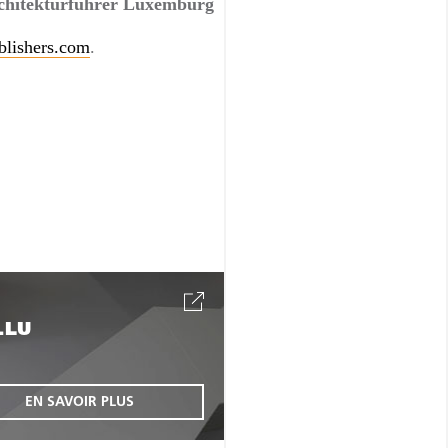
chitekturführer Luxemburg
lishers.com
.
.LU
EN SAVOIR PLUS