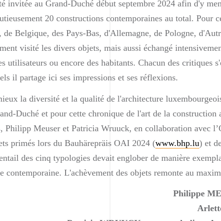
été invitée au Grand-Duché début septembre 2024 afin d'y men
inutieusement 20 constructions contemporaines au total. Pour ce
, de Belgique, des Pays-Bas, d'Allemagne, de Pologne, d'Autr
ent visité les divers objets, mais aussi échangé intensivemen
es utilisateurs ou encore des habitants. Chacun des critiques s'
els il partage ici ses impressions et ses réflexions.
eux la diversité et la qualité de l'architecture luxembourgeo
and-Duché et pour cette chronique de l'art de la construction a
 Philipp Meuser et Patricia Wruuck, en collaboration avec l’
jets primés lors du Bauhärepräis OAI 2024 (
www.bhp.lu
) et d
ventail des cinq typologies devait englober de manière exemplai
ise contemporaine. L'achèvement des objets remonte au maxim
Philippe ME
Arlet