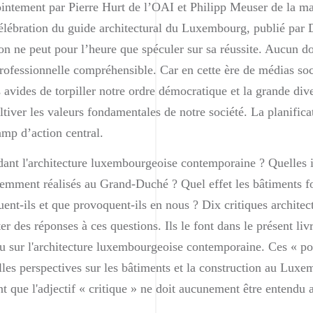
intement par Pierre Hurt de l’OAI et Philipp Meuser de la ma
élébration du guide architectural du Luxembourg, publié par
’on ne peut pour l’heure que spéculer sur sa réussite. Aucun d
professionnelle compréhensible. Car en cette ère de médias so
s avides de torpiller notre ordre démocratique et la grande div
ltiver les valeurs fondamentales de notre société. La planifica
amp d’action central.
ndant l'architecture luxembourgeoise contemporaine ? Quelles 
cemment réalisés au Grand-Duché ? Quel effet les bâtiments fon
ent-ils et que provoquent-ils en nous ? Dix critiques architect
er des réponses à ces questions. Ils le font dans le présent liv
u sur l'architecture luxembourgeoise contemporaine. Ces « poi
lles perspectives sur les bâtiments et la construction au Luxe
ant que l'adjectif « critique » ne doit aucunement être entendu 