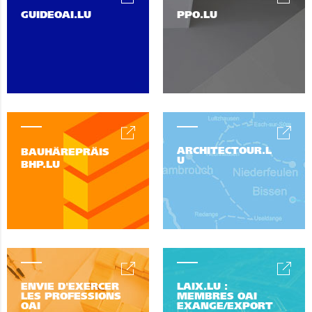
GUIDEOAI.LU
PPO.LU
ARCHITECTOUR.L
BAUHÄREPRÄIS
U
BHP.LU
ENVIE D'EXERCER
LAIX.LU :
LES PROFESSIONS
MEMBRES OAI
OAI
EXANGE/EXPORT