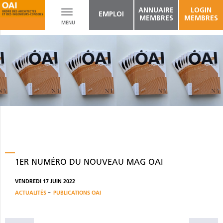
ANNUAIRE
LOGIN
Toggle
EMPLOI
MEMBRES
MEMBRES
MENU
navigation
1ER NUMÉRO DU NOUVEAU MAG OAI
VENDREDI 17 JUIN 2022
-
ACTUALITÉS
PUBLICATIONS OAI