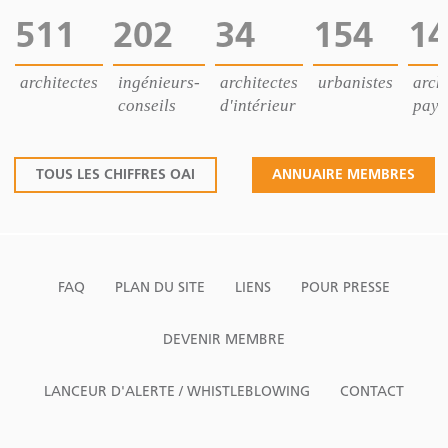
511
202
34
154
14
architectes
ingénieurs-
architectes
urbanistes
archi
conseils
d'intérieur
pays
TOUS LES CHIFFRES OAI
ANNUAIRE MEMBRES
FAQ
PLAN DU SITE
LIENS
POUR PRESSE
DEVENIR MEMBRE
LANCEUR D'ALERTE / WHISTLEBLOWING
CONTACT