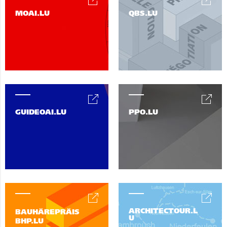
MOAI.LU
QBS.LU
GUIDEOAI.LU
PPO.LU
ARCHITECTOUR.L
BAUHÄREPRÄIS
U
BHP.LU