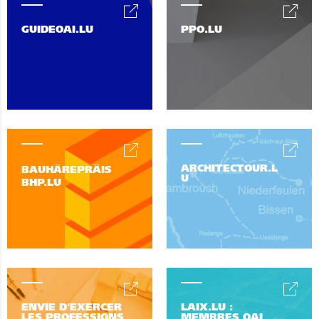
GUIDEOAI.LU
PPO.LU
ARCHITECTOUR.L
BAUHÄREPRÄIS
U
BHP.LU
ENVIE D'EXERCER
LAIX.LU :
LES PROFESSIONS
MEMBRES OAI