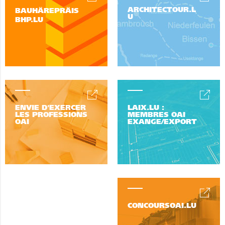
ARCHITECTOUR.L
BAUHÄREPRÄIS
U
BHP.LU
ENVIE D'EXERCER
LAIX.LU :
LES PROFESSIONS
MEMBRES OAI
OAI
EXANGE/EXPORT
CONCOURSOAI.LU