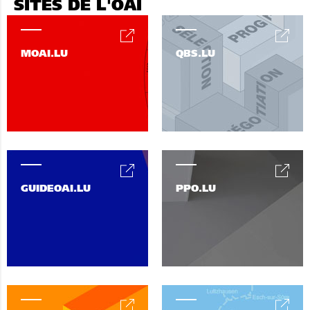
SITES DE L'OAI
MOAI.LU
QBS.LU
GUIDEOAI.LU
PPO.LU