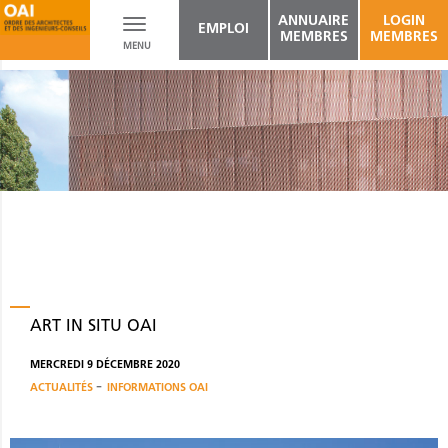
ANNUAIRE
LOGIN
Toggle
EMPLOI
MEMBRES
MEMBRES
MENU
navigation
ART IN SITU OAI
MERCREDI 9 DÉCEMBRE 2020
-
ACTUALITÉS
INFORMATIONS OAI