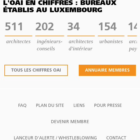
L'OAI EN CHIFFRES : BUREAUX
ÉTABLIS AU LUXEMBOURG
511
202
34
154
14
architectes
ingénieurs-
architectes
urbanistes
archi
conseils
d'intérieur
pays
TOUS LES CHIFFRES OAI
ANNUAIRE MEMBRES
FAQ
PLAN DU SITE
LIENS
POUR PRESSE
DEVENIR MEMBRE
LANCEUR D'ALERTE / WHISTLEBLOWING
CONTACT