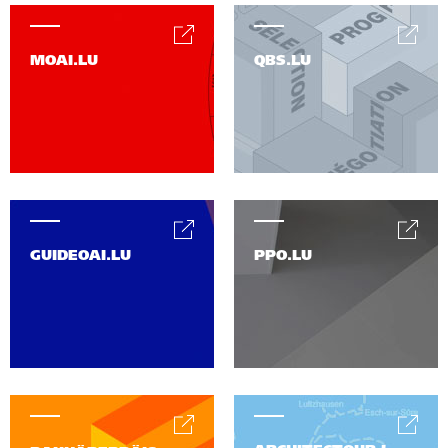
MOAI.LU
QBS.LU
GUIDEOAI.LU
PPO.LU