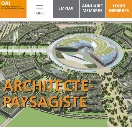
ANNUAIRE
LOGIN
Toggle
EMPLOI
MEMBRES
MEMBRES
MENU
navigation
ARCHITECTE-
PAYSAGISTE