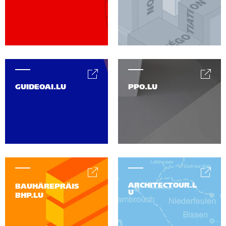
GUIDEOAI.LU
PPO.LU
ARCHITECTOUR.L
BAUHÄREPRÄIS
U
BHP.LU