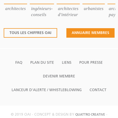
architectes
ingénieurs-
architectes
urbanistes
archi
conseils
d'intérieur
pays
TOUS LES CHIFFRES OAI
ANNUAIRE MEMBRES
FAQ
PLAN DU SITE
LIENS
POUR PRESSE
DEVENIR MEMBRE
LANCEUR D'ALERTE / WHISTLEBLOWING
CONTACT
© 2019 OAI - CONCEPT & DESIGN BY
-
QUATTRO CREATIVE