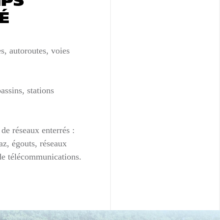
MPS
É
es, autoroutes, voies
assins, stations
de réseaux enterrés :
az, égouts, réseaux
 de télécommunications.