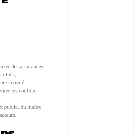
TÉ
acter des assurances
bilités,
ute activité
iter les conflits
êt public, du maître
sateurs.