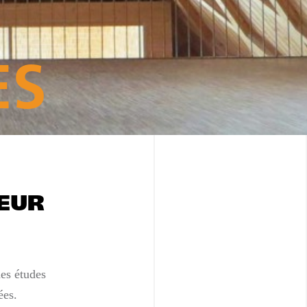
ES
IEUR
des études
ées.