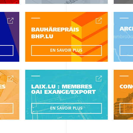
ARC
BAUHÄREPRÄIS
BHP.LU
EN SAVOIR PLUS
ES
LAIX.LU : MEMBRES
CON
OAI EXANGE/EXPORT
EN SAVOIR PLUS