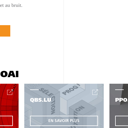
 et au bruit.
U
'OAI
QBS.LU
PPO
EN SAVOIR PLUS