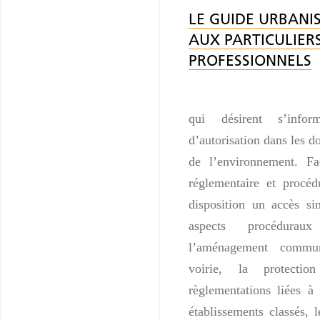
LE GUIDE URBANI
AUX PARTICULIER
PROFESSIONNELS
qui désirent s’info
d’autorisation dans les d
de l’environnement. F
réglementaire et procéd
disposition un accès si
aspects procédura
l’aménagement commun
voirie, la protecti
règlementations liées à 
établissements classés, l