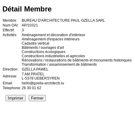
Détail Membre
Membre:
BUREAU D'ARCHITECTURE PAUL GZELLA SARL
Num OAI:
AP/10321
Effectif:
3
Activités:
Aménagement et décoration d'intérieur
Aménagement d'espaces intérieurs
Cadastre vertical
Bâtiments / ouvrages d'art
Constructions écologiques
Constructions industrielles et agricoles
Rénovations / restaurations de bâtiments et monuments historiques
Transformation / assainissement de bâtiments
Direction:
GZELLA PAWEL
7 AM PRATEL
Adresse:
L-5378 UEBERSYREN
Email:
hello@gzella-architects.lu
Telephone:
26 30 01 62
Imprimer
Fermer