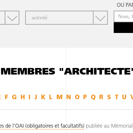
OU PAR
 MEMBRES "ARCHITECTE
E
F
G
H
I
J
K
L
M
N
O
P
Q
R
S
T
U
 de l'OAI (obligatoires et facultatifs)
publiée au Mémorial 