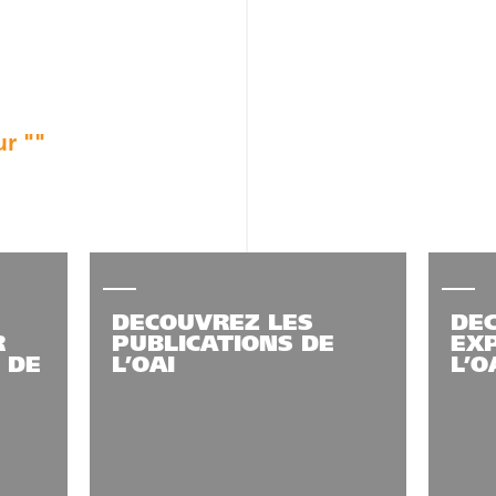
ur ""
DECOUVREZ LES
DE
R
PUBLICATIONS DE
EXP
 DE
L’OAI
L’O