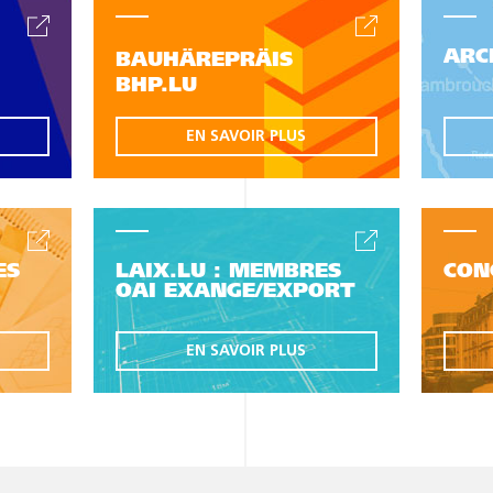
ARC
BAUHÄREPRÄIS
BHP.LU
EN SAVOIR PLUS
ES
LAIX.LU : MEMBRES
CON
OAI EXANGE/EXPORT
EN SAVOIR PLUS