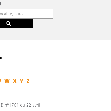
 :
"
V
W
X
Y
Z
B nº1761 du 22 avril