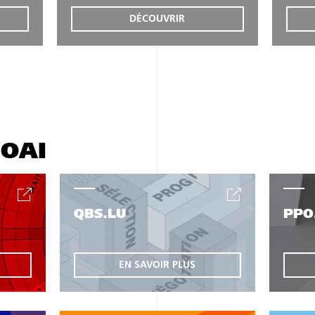
DÉCOUVRIR
'OAI
QBS.LU
PPO
EN SAVOIR PLUS