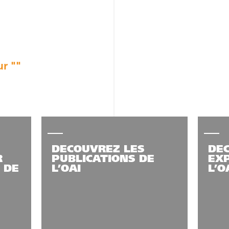
ur ""
DECOUVREZ LES
DE
R
PUBLICATIONS DE
EXP
 DE
L’OAI
L’O