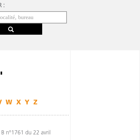
 :
"
V
W
X
Y
Z
B nº1761 du 22 avril