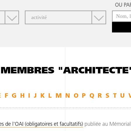
OU PAR
 MEMBRES "ARCHITECTE
E
F
G
H
I
J
K
L
M
N
O
P
Q
R
S
T
U
 de l'OAI (obligatoires et facultatifs)
publiée au Mémorial 