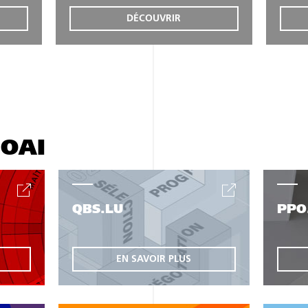
DÉCOUVRIR
'OAI
QBS.LU
PPO
EN SAVOIR PLUS