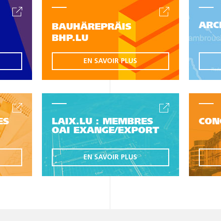
ARC
BAUHÄREPRÄIS
BHP.LU
EN SAVOIR PLUS
ES
LAIX.LU : MEMBRES
CON
OAI EXANGE/EXPORT
EN SAVOIR PLUS