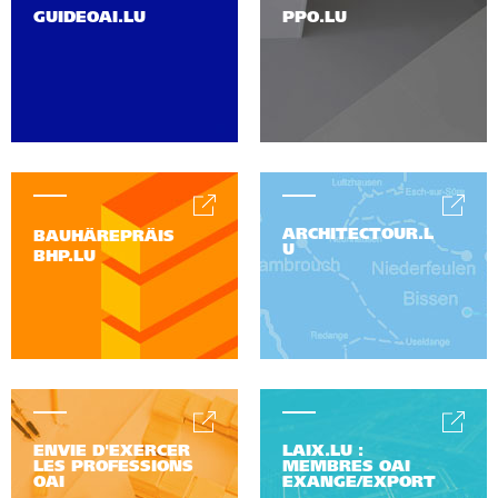
GUIDEOAI.LU
PPO.LU
ARCHITECTOUR.L
BAUHÄREPRÄIS
U
BHP.LU
ENVIE D'EXERCER
LAIX.LU :
LES PROFESSIONS
MEMBRES OAI
OAI
EXANGE/EXPORT