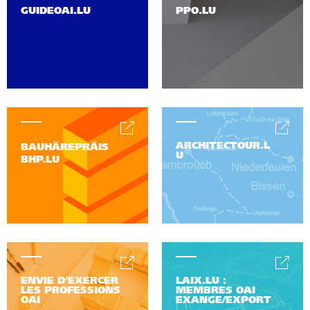
GUIDEOAI.LU
PPO.LU
ARCHITECTOUR.L
BAUHÄREPRÄIS
U
BHP.LU
ENVIE D'EXERCER
LAIX.LU :
LES PROFESSIONS
MEMBRES OAI
OAI
EXANGE/EXPORT