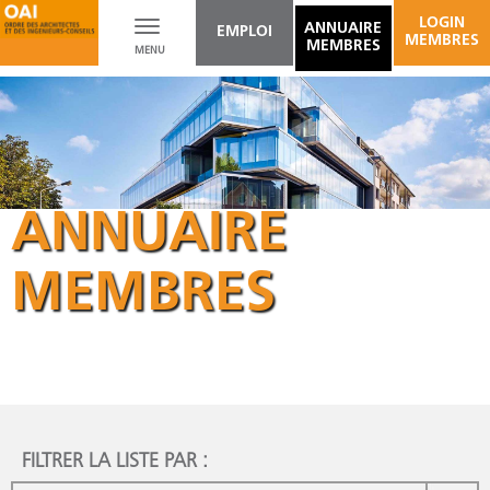
LOGIN
Toggle
ANNUAIRE
EMPLOI
MEMBRES
MEMBRES
MENU
navigation
ANNUAIRE
MEMBRES
FILTRER LA LISTE PAR :