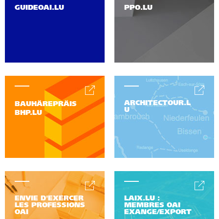
GUIDEOAI.LU
PPO.LU
ARCHITECTOUR.L
BAUHÄREPRÄIS
U
BHP.LU
ENVIE D'EXERCER
LAIX.LU :
LES PROFESSIONS
MEMBRES OAI
OAI
EXANGE/EXPORT