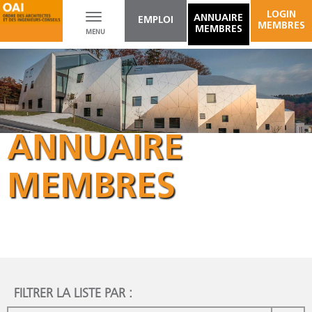
LOGIN
Toggle
ANNUAIRE
EMPLOI
MEMBRES
MEMBRES
MENU
navigation
ANNUAIRE
MEMBRES
FILTRER LA LISTE PAR :