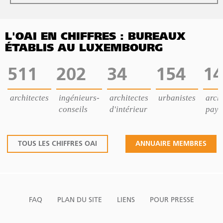
L'OAI EN CHIFFRES : BUREAUX
ÉTABLIS AU LUXEMBOURG
511
202
34
154
14
architectes
ingénieurs-
architectes
urbanistes
archi
conseils
d'intérieur
pays
TOUS LES CHIFFRES OAI
ANNUAIRE MEMBRES
FAQ
PLAN DU SITE
LIENS
POUR PRESSE