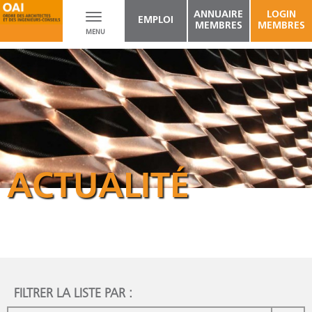
ANNUAIRE
LOGIN
Toggle
EMPLOI
MEMBRES
MEMBRES
MENU
navigation
ACTUALITÉ
FILTRER LA LISTE PAR :