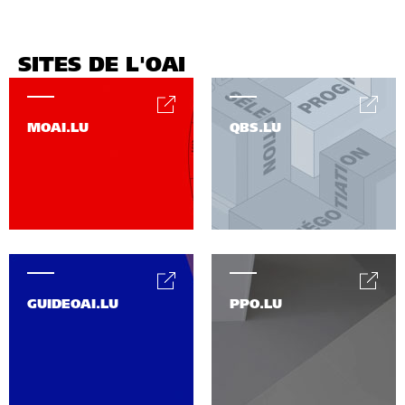
SITES DE L'OAI
MOAI.LU
QBS.LU
GUIDEOAI.LU
PPO.LU