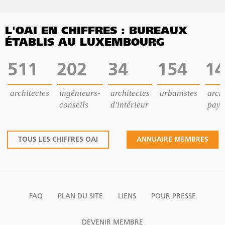
L'OAI EN CHIFFRES : BUREAUX
ÉTABLIS AU LUXEMBOURG
511
202
34
154
14
architectes
ingénieurs-
architectes
urbanistes
archi
conseils
d'intérieur
pays
TOUS LES CHIFFRES OAI
ANNUAIRE MEMBRES
FAQ
PLAN DU SITE
LIENS
POUR PRESSE
DEVENIR MEMBRE