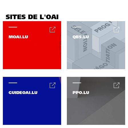
SITES DE L'OAI
MOAI.LU
QBS.LU
GUIDEOAI.LU
PPO.LU