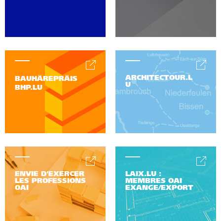
ARCHITECTOUR.L
BAUHÄREPRÄIS
U
BHP.LU
ENVIE D'EXERCER
LAIX.LU :
LES PROFESSIONS
MEMBRES OAI
OAI
EXANGE/EXPORT