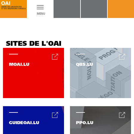
Toggle
MENU
navigation
SITES DE L'OAI
MOAI.LU
QBS.LU
GUIDEOAI.LU
PPO.LU