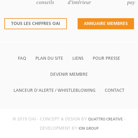
conseils
d'intérieur
pays
TOUS LES CHIFFRES OAI
ANNUAIRE MEMBRES
FAQ
PLAN DU SITE
LIENS
POUR PRESSE
DEVENIR MEMBRE
LANCEUR D'ALERTE / WHISTLEBLOWING
CONTACT
© 2019 OAI - CONCEPT & DESIGN BY
-
QUATTRO CREATIVE
DEVELOPMENT BY
ION GROUP