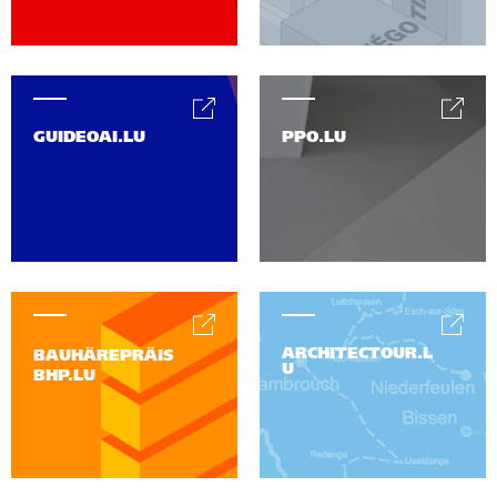
GUIDEOAI.LU
PPO.LU
ARCHITECTOUR.L
BAUHÄREPRÄIS
U
BHP.LU